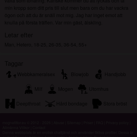
växa som tonåring. Kanske kommer du att lyckas och ta
min kropp som ditt pris till slut men bara om du har vackra
ögon och att du är snäll mot mig. Jag har inget emot att
knulla på första träffen. Var min gäst, älskling.
Letar efter
Man, Hetero, 18-25, 26-35, 36-54, 55+
Taggar
Webbkameralsex
Blowjob
Handjobb
Milf
Mogen
Utomhus
Deepthroat
Hård bondage
Stora bröst
mognafittor.eu © 2012 - 2026
|
Abuse
|
Sitemap
|
Priser
|
FAQ
|
Privacy policy
|
Allmänna Villkor
|
Contact
Denna webbplats är en erotisk chattjänst och använder fiktiva profiler. Dessa är