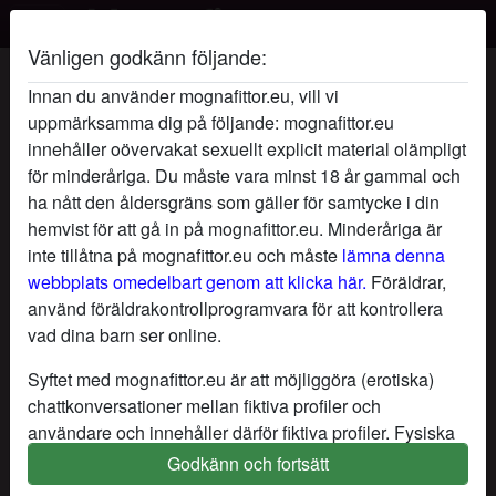
Vänligen godkänn följande:
Villdubliminhingst's profil
Innan du använder mognafittor.eu, vill vi
uppmärksamma dig på följande: mognafittor.eu
innehåller oövervakat sexuellt explicit material olämpligt
för minderåriga. Du måste vara minst 18 år gammal och
ha nått den åldersgräns som gäller för samtycke i din
hemvist för att gå in på mognafittor.eu. Minderåriga är
inte tillåtna på mognafittor.eu och måste
lämna denna
webbplats omedelbart genom att klicka här.
Föräldrar,
använd föräldrakontrollprogramvara för att kontrollera
vad dina barn ser online.
Syftet med mognafittor.eu är att möjliggöra (erotiska)
chattkonversationer mellan fiktiva profiler och
användare och innehåller därför fiktiva profiler. Fysiska
möten är inte möjliga med dessa fiktiva profiler. Riktiga
Godkänn och fortsätt
star
chat
Lägg till
Chatta nu
användare finns också på webbplatsen. För att skilja