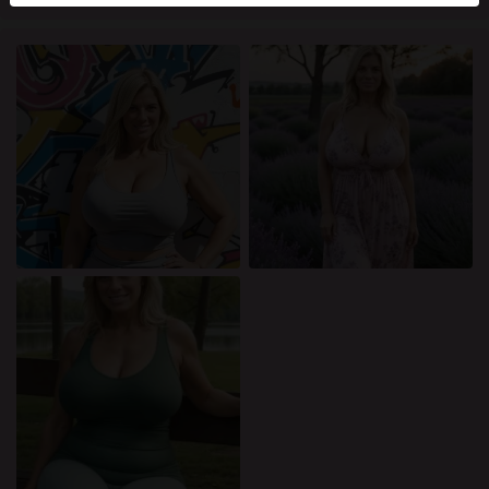
mellan dessa användare, besök
FAQ
.
Du intygar att följande fakta är korrekta:
Jag godkänner att denna webbplats får använda
cookies och liknande tekniker för analys- och
reklamändamål.
Jag är minst 18 år gammal och har nått
åldersgränsen för samtycke i min hemvist.
Jag kommer inte att distribuera något material från
mognafittor.eu.
Jag kommer inte att tillåta minderåriga att få tillgång
till mognafittor.eu eller något material som finns i
det.
Allt material jag ser eller laddar ner från
mognafittor.eu är för min personliga användning
och jag kommer inte att visa det för en minderårig.
Jag kontaktades inte av leverantörerna av detta
material, och jag väljer frivilligt att se eller ladda ner