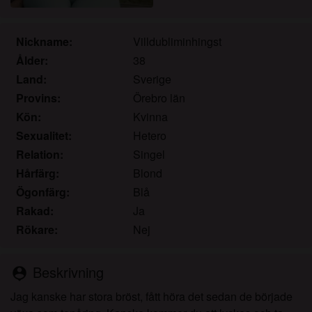
det.
Jag erkänner att mognafittor.eu inkluderar
fantasiprofiler skapade och driftade av webbplatsen
Nickname:
Villdubliminhingst
som kan kommunicera med mig i marknadsförings-
Ålder:
38
och andra syften.
Land:
Sverige
Jag erkänner att personer som visas på bilder på
Provins:
Örebro län
landningssidan eller i fantasiprofiler kanske inte är
Kön:
Kvinna
faktiska medlemmar av mognafittor.eu och att vissa
Sexualitet:
Hetero
data tillhandahålls endast för illustrativa syften.
Relation:
Singel
Jag erkänner att mognafittor.eu inte undersöker
bakgrunden hos sina medlemmar och att
Hårfärg:
Blond
webbplatsen inte på annat sätt försöker verifiera
Ögonfärg:
Blå
riktigheten i uttalanden från sina medlemmar.
Rakad:
Ja
Rökare:
Nej
Beskrivning
person_pin
Jag kanske har stora bröst, fått höra det sedan de började