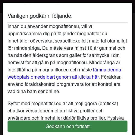
Vänligen godkänn följande:
RonjasSexigaVärld's profil
Innan du använder mognafittor.eu, vill vi
uppmärksamma dig på följande: mognafittor.eu
innehåller oövervakat sexuellt explicit material olämpligt
för minderåriga. Du måste vara minst 18 år gammal och
ha nått den åldersgräns som gäller för samtycke i din
hemvist för att gå in på mognafittor.eu. Minderåriga är
inte tillåtna på mognafittor.eu och måste
lämna denna
webbplats omedelbart genom att klicka här.
Föräldrar,
använd föräldrakontrollprogramvara för att kontrollera
vad dina barn ser online.
Syftet med mognafittor.eu är att möjliggöra (erotiska)
chattkonversationer mellan fiktiva profiler och
användare och innehåller därför fiktiva profiler. Fysiska
möten är inte möjliga med dessa fiktiva profiler. Riktiga
Godkänn och fortsätt
star
chat
Lägg till
Chatta nu
användare finns också på webbplatsen. För att skilja