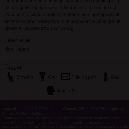
jag har ändå en hel del att ge. Jag är också ganska petig
när det gäller många saker. Vi kommer att ha en hel del
stunder att diskutera detta i framtiden men jag hoppas att
det inte kommer att förstöra relationen som vi håller på att
utveckla. Hoppas att du hör av dig!
Letar efter
Man, Hetero
Taggar
Blowjob
Oral
Titta på porr
Bar
Små bröst
mognafittor.eu © 2012 - 2026
|
Abuse
|
Sitemap
|
Priser
|
FAQ
|
Privacy policy
|
Allmänna Villkor
|
Contact
Denna webbplats är en erotisk chattjänst och använder fiktiva profiler. Dessa är
endast för underhållning, fysiska möten är inte möjliga. Du betalar per
meddelande. Du måste vara över 18 år för att använda denna webbplats. För att