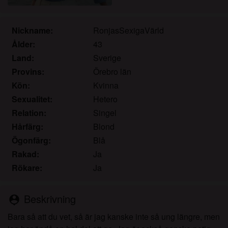
det.
Jag erkänner att mognafittor.eu inkluderar
fantasiprofiler skapade och driftade av webbplatsen
Nickname:
RonjasSexigaVärld
som kan kommunicera med mig i marknadsförings-
Ålder:
43
och andra syften.
Land:
Sverige
Jag erkänner att personer som visas på bilder på
Provins:
Örebro län
landningssidan eller i fantasiprofiler kanske inte är
Kön:
Kvinna
faktiska medlemmar av mognafittor.eu och att vissa
Sexualitet:
Hetero
data tillhandahålls endast för illustrativa syften.
Relation:
Singel
Jag erkänner att mognafittor.eu inte undersöker
bakgrunden hos sina medlemmar och att
Hårfärg:
Blond
webbplatsen inte på annat sätt försöker verifiera
Ögonfärg:
Blå
riktigheten i uttalanden från sina medlemmar.
Rakad:
Ja
Rökare:
Ja
Beskrivning
person_pin
Bara så att du vet, så är jag kanske inte så ung längre, men