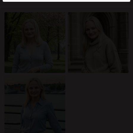
mellan dessa användare, besök
FAQ
.
Du intygar att följande fakta är korrekta:
Jag godkänner att denna webbplats får använda
cookies och liknande tekniker för analys- och
reklamändamål.
Jag är minst 18 år gammal och har nått
åldersgränsen för samtycke i min hemvist.
Jag kommer inte att distribuera något material från
mognafittor.eu.
Jag kommer inte att tillåta minderåriga att få tillgång
till mognafittor.eu eller något material som finns i
det.
Allt material jag ser eller laddar ner från
mognafittor.eu är för min personliga användning
och jag kommer inte att visa det för en minderårig.
Jag kontaktades inte av leverantörerna av detta
material, och jag väljer frivilligt att se eller ladda ner